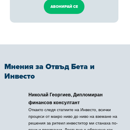
АБОНИРАЙ СЕ
Мнения за Отвъд Бета и
Инвесто
Христо Стоянов, създател на lifehack.bg
и masterhack.bg
Като човек, чийто бизнес е създаден, за да отсява
най-добрата информация за своите читатели,
веднага мога да оценя огромната полза, която
дава "Отвъд βета" на своите абонати. Познавайки