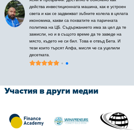
н
отблизо съдържанието, което създава Михаил,
та
без колебания мога да ви уверя, че тук ще
намерите парченца прозрения от злато, фино
е
пресяти от безполезния информационен пясък.
Участия в други медии