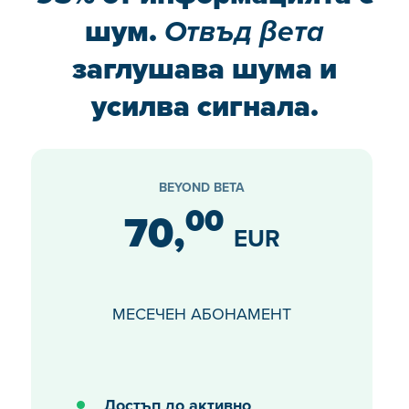
шум.
Отвъд βета
заглушава шума и
усилва сигнала.
BEYOND BETA
00
70,
EUR
МЕСЕЧЕН АБОНАМЕНТ
Достъп до активно