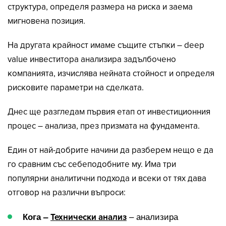
структура, определя размера на риска и заема
мигновена позиция.
На другата крайност имаме същите стъпки – deep
value инвеститора анализира задълбочено
компанията, изчислява нейната стойност и определя
рисковите параметри на сделката.
Днес ще разгледам първия етап от инвестиционния
процес – анализа, през призмата на фундамента.
Един от най-добрите начини да разберем нещо е да
го сравним със себеподобните му. Има три
популярни аналитични подхода и всеки от тях дава
отговор на различни въпроси:
– анализира
Кога –
Технически анализ