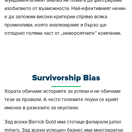
изобилието от възможности. Най-ефективният начин
е да заложим високи критерии спрямо всяка
променлива, която анализираме и бързо ще
отпаднат голяма част от „невероятните“ компании.
Survivorship Bias
Хората обичаме историите за успехи и не обичаме
тези за провали. А често големите поуки се крият
именно в разказите за неуспехи.
Зад всеки Barrick Gold има стотици фалирали junior
miners. Зад всеки успешен бизнес има многократно