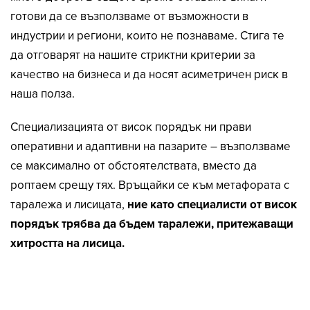
готови да се възползваме от възможности в
индустрии и региони, които не познаваме. Стига те
да отговарят на нашите стриктни критерии за
качество на бизнеса и да носят асиметричен риск в
наша полза.
Специализацията от висок порядък ни прави
оперативни и адаптивни на пазарите – възползваме
се максимално от обстоятелствата, вместо да
роптаем срещу тях. Връщайки се към метафората с
таралежа и лисицата,
ние като специалисти от висок
порядък трябва да бъдем таралежи, притежаващи
хитростта на лисица.