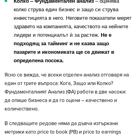
– оценява
Колко – Фундаментален анализ
колко струва един бизнес и защо си струва
инвестицията в него. Неговите показатели мерят
здравето на компанията, качеството на нейните
лидери и потенциалът ѝ за растеж.
Не е
подходящ за тайминг и не казва защо
пазарите и икономиката ще се движат в
определена посока.
Ясно се вижда, че всеки отделен анализ отговаря на
един от трите въпроса: Кога, Защо или Колко?
Фундаменталният Анализ (ФА) работи в две насоки:
да опише бизнеса и да го оцени – качествено и
количествено.
В следващите редове няма да дъвча изтъркани
метрики като price to book (PB) и price to earnings