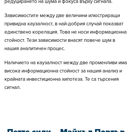
редуцирането на шума и фокуса върху сигнала.
Зависимостите между две величини илюстриращи
привидна каузалност, в най-добрия случай показват
единствено корелация. Това не носи информационна
стойност. Тези зависимости внасят повече шум в
нашия аналитичен процес.
Наличието на каузалност между две променливи има
висока информационна стойност за нашия анализ и
крайната инвестиционна хипотеза. Те са търсения
сигнал.
Петте сили
– Майкъл Портър