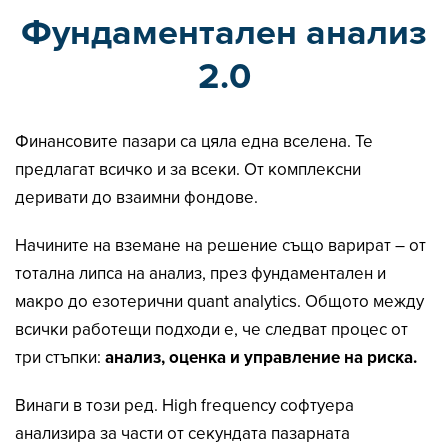
Фундаментален анализ
2.0
Финансовите пазари са цяла една вселена. Те
предлагат всичко и за всеки. От комплексни
деривати до взаимни фондове.
Начините на вземане на решение също варират – от
тотална липса на анализ, през фундаментален и
макро до езотерични quant analytics. Общото между
всички работещи подходи е, че следват процес от
три стъпки:
анализ, оценка и управление на риска.
Винаги в този ред. High frequency софтуера
анализира за части от секундата пазарната