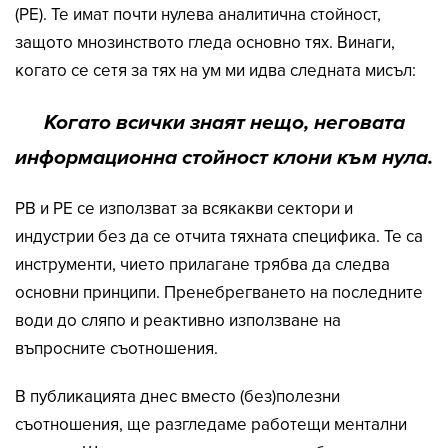
(PE). Те имат почти нулева аналитична стойност,
защото мнозинството гледа основно тях. Винаги,
когато се сетя за тях на ум ми идва следната мисъл:
Когато всички знаят нещо, неговата
информационна стойност клони към нула.
PB и PE се използват за всякакви сектори и
индустрии без да се отчита тяхната специфика. Те са
инструменти, чието прилагане трябва да следва
основни принципи. Пренебрегването на последните
води до сляпо и реактивно използване на
въпросните съотношения.
В публикацията днес вместо (без)полезни
съотношения, ще разгледаме работещи ментални