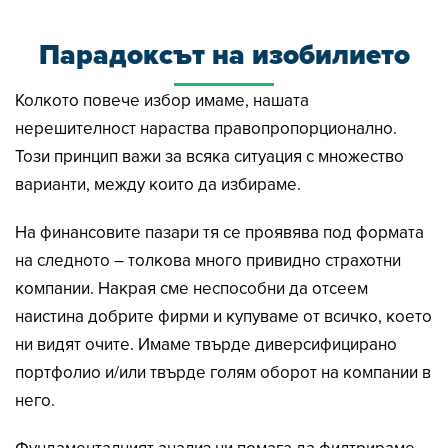
Парадоксът на изобилието
Колкото повече избор имаме, нашата
нерешителност нараства правопропорционално.
Този принцип важи за всяка ситуация с множество
варианти, между които да избираме.
На финансовите пазари тя се проявява под формата
на следното – толкова много привидно страхотни
компании. Накрая сме неспособни да отсеем
наистина добрите фирми и купуваме от всичко, което
ни видят очите. Имаме твърде диверсифицирано
портфолио и/или твърде голям оборот на компании в
него.
Фундаменталният анализ ни помага да филтрираме