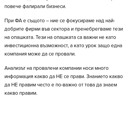
повече фалирали бизнеси.
При ФА е същото – ние се фокусираме над най-
добрите фирми във сектора и пренебрегваме тези
на опашката. Тези на опашката са важни не като
инвестиционна възможност, а като урок защо една
компания може да се провали.
Анализът на провалени компании носи много
информация какво да НЕ се прави. Знанието какво
да НЕ правим често е по-важно от това да знаем
какво правим.