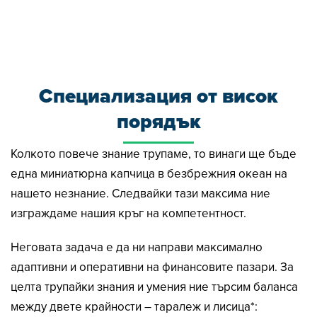
Специализация от висок
порядък
Колкото повече знание трупаме, то винаги ще бъде
една миниатюрна капчица в безбрежния океан на
нашето незнание. Следвайки тази максима ние
изграждаме нашия кръг на компетентност.
Неговата задача е да ни направи максимално
адаптивни и оперативни на финансовите пазари. За
целта трупайки знания и умения ние търсим баланса
между двете крайности – таралеж и лисица*: