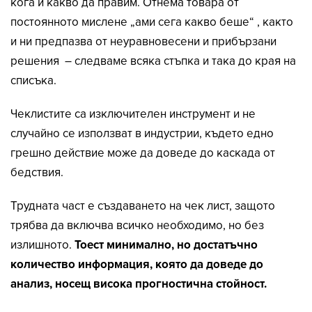
кога и какво да правим. Отнема товара от
постоянното мислене „ами сега какво беше“ , както
и ни предпазва от неуравновесени и прибързани
решения – следваме всяка стъпка и така до края на
списъка.
Чеклистите са изключителен инструмент и не
случайно се използват в индустрии, където едно
грешно действие може да доведе до каскада от
бедствия.
Трудната част е създаването на чек лист, защото
трябва да включва всичко необходимо, но без
излишното.
Тоест минимално, но достатъчно
количество информация, която да доведе до
анализ, носещ висока прогностична стойност.