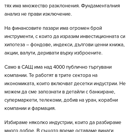
тях има множество разклонения. Фундаменталния
анализ не прави изключение.
На финансовите пазари има огромен брой
инструменти, с които да изразим инвестиционната си
хипотеза – фондове, индекси, дългови ценни книжа,
акции, валути, деривати върху изброените.
Само в САЩ има над 4000 публично търгувани
компании. Те работят в трите сектора на
икономиката, които включват десетки индустрии. Не
можем да сме запознати в детайли с банкиране,
супермаркети, телекоми, добив на уран, корабни
компании и фармация.
Избираме няколко индустрии, които да разбираме
много добре. В същото време оставаме винаги