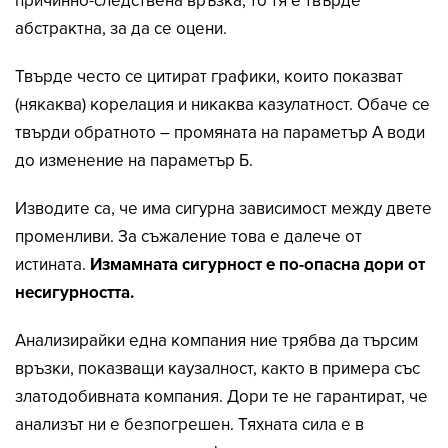
абстрактна, за да се оцени.
Твърде често се цитират графики, които показват
(някаква) корелация и никаква казулатност. Обаче се
твърди обратното – промяната на параметър А води
до изменение на параметър Б.
Изводите са, че има сигурна зависимост между двете
променливи. За съжаление това е далече от
истината.
Измамната сигурност е по-опасна дори от
несигурността.
Анализирайки една компания ние трябва да търсим
връзки, показващи каузалност, както в примера със
златодобивната компания. Дори те не гарантират, че
анализът ни е безпогрешен. Тяхната сила е в