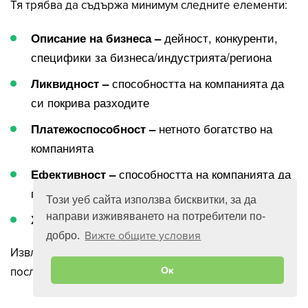
Тя трябва да съдържа минимум следните елементи:
дейност, конкуренти,
Описание на бизнеса –
специфики за бизнеса/индустрията/региона
способността на компанията да
Ликвидност –
си покрива разходите
нетното богатство на
Платежоспособност –
компанията
способността на компанията да
Ефективност –
генерира печалба и възвръщаемост
Този уеб сайта използва бисквитки, за да
мениджъри и съдружници
направи изживяването на потребители по-
Хората –
Вижте общите условия
добро.
Извлечените данни от всяка описана стъпка ще
Ок
послужат за създаване на инвестиционна хипотеза.