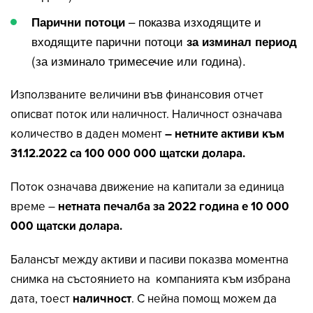
– показва изходящите и
Парични потоци
входящите парични потоци
за изминал период
(за изминало тримесечие или година).
Използваните величини във финансовия отчет
описват поток или наличност. Наличност означава
количество в даден момент
– нетните активи към
31.12.2022 са 100 000 000 щатски долара.
Поток означава движение на капитали за единица
време –
нетната печалба за 2022 година е 10 000
000 щатски долара.
Балансът между активи и пасиви показва моментна
снимка на състоянието на компанията към избрана
дата, тоест
наличност
. С нейна помощ можем да