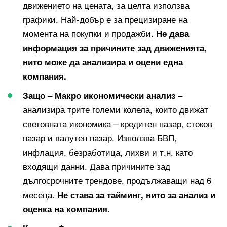
движението на цената, за целта използва
графики. Най-добър е за прецизиране на
момента на покупки и продажби.
Не дава
информация за причините зад движенията,
нито може да анализира и оцени една
компания.
–
Защо – Макро икономически анализ
анализира трите големи колела, които движат
световната икономика – кредитен пазар, стоков
пазар и валутен пазар. Използва БВП,
инфлация, безработица, лихви и т.н. като
входящи данни. Дава причините зад
дългосрочните трендове, продължаващи над 6
месеца.
Не става за тайминг, нито за анализ и
оценка на компания.