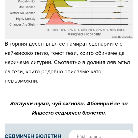
В горния десен ъгъл се намират сценариите с
най-високо тегло, тоест тези, които обичаме да
наричаме сигурни. Съответно в долния ляв ъгъл
са тези, които редовно описваме като
невъзможни.
Заглуши шума, чуй сигнала. Абонирай се за
Инвесто седмичен бюлетин.
СЕДМИЧЕН БЮЛЕТИН