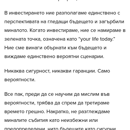
В инвестирането ние разполагаме единствено с
перспективата на гледащи бъдещето и загърбили
миналото. Когато инвестираме, ние се намираме в
зелената точка, означена като “your life today.”
Ние сме винаги обърнати към бъдещето и
виждаме единствено вероятни сценарии.
Никаква сигурност, никакви гаранции. Само
вероятности.
Все пак, преди да се научим да мислим във
вероятности, трябва да спрем да третираме
времето грешно. Накратко, не разглеждаме
миналите събития като неизбежни или
предопределени, нито бъдещите като сигурни