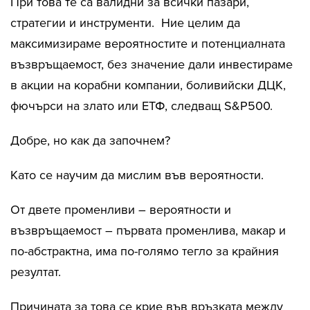
При това те са валидни за всички пазари,
стратегии и инструменти. Ние целим да
максимизираме вероятностите и потенциалната
възвръщаемост, без значение дали инвестираме
в акции на корабни компании, боливийски ДЦК,
фючърси на злато или ЕТФ, следващ S&P500.
Добре, но как да започнем?
Като се научим да мислим във вероятности.
От двете променливи – вероятности и
възвръщаемост – първата променлива, макар и
по-абстрактна, има по-голямо тегло за крайния
резултат.
Причината за това се крие във връзката между