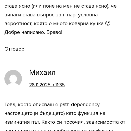
става ясно (или поне на мен не става ясно), че
винаги става въпрос за т. нар. условна
вероятност, която е много коварна кучка 🙂
Добре написано. Браво!
Отговор
Михаил
28.11.2025 в 11:35
Това, което описваш е path dependency –
настоящето (и бъдещето) като функция на
изминатия път. Както си посочил, зависимостта от
изминатия път не е изобразена на графиката.