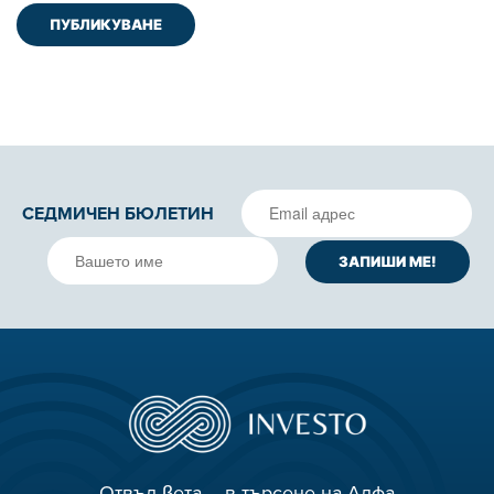
СЕДМИЧЕН БЮЛЕТИН
Отвъд βета – в търсене на Алфа