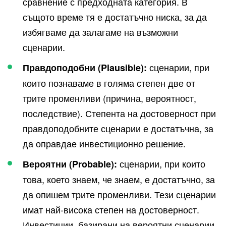
сравнение с предходната категория. В
същото време тя е достатъчно ниска, за да
избягваме да залагаме на възможни
сценарии.
сценарии, при
Правдоподобни (
Plausible
)
:
които познаваме в голяма степен две от
трите променливи (причина, вероятност,
последствие). Степента на достоверност при
правдоподобните сценарии е достатъчна, за
да оправдае инвестиционно решение.
сценарии, при които
Вероятни (
Probable
)
:
това, което знаем, че знаем, е достатъчно, за
да опишем трите променливи. Тези сценарии
имат най-висока степен на достоверност.
Инвестиции, базирани на вероятни сценарии,