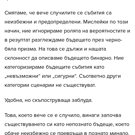
Смятаме, че вече случилите се събития са
неизбежни и предопределени. Мислейки по този
начин, ние игнорираме ролята на вероятностите и
в резултат разглеждаме бъдещето през черно-
бяла призма. На това се дължи и нашата
склонност да описваме бъдещето бинарно. Ние
категоризираме бъдещите събития като
„невъзможни“ или „сигурни“. Съответно други
категории сценарии не съществуват.
Удобна, но скъпоструваща заблуда.
Това, което вече се е случило, винаги започва
съществуването си като непознато бъдеще, което
обаче неизбежно се превръща в познато минало.