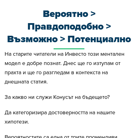
Вероятно >
Правдоподобно >
Възможно > Потенциално
На старите читатели на Инвесто този ментален
модел е добре познат. Днес ще го изтупам от
прахта и ще го разгледам в контекста на
днешната статия.
За какво ни служи Конусът на бъдещето?
Да категоризира достоверността на нашите
хипотези.
Вероятностите са една от трите променливи,