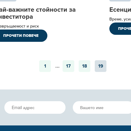
ай-важните стойности за
Есенци
нвеститора
Време, уси
звръщаемост и риск
ПРОЧЕ
ПРОЧЕТИ ПОВЕЧЕ
1
…
17
18
19